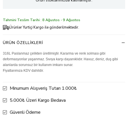
Ürün stoklarımızda kalmamıştır.
Tahmini Teslim Tarihi : 8 Ağustos - 9 Ağustos
Ürünler Yurtiçi Kargo ile gönderilmektedir.
ÜRÜN ÖZELLIKLERI
316L Paslanmaz çelikten üretilmiştir. Kararma ve renk solması gibi
deformasyonlar yaşanmaz. Sıvıya karşı dayanıklıdır. Havuz, deniz, duş gibi
alanlarda sorunsuz bir kullanım imkanı sunar.
Fiyatlarımıza KDV dahildir.
Minumum Alışveriş Tutarı 1.000₺
5.000₺ Üzeri Kargo Bedava
Güvenli Ödeme