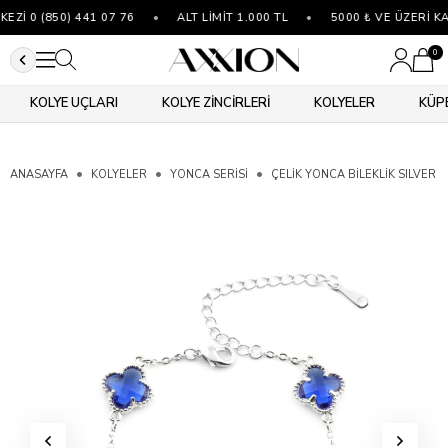
İ 0 (850) 441 07 76
•
ALT LİMİT 1.000 TL
•
5000 ₺ VE ÜZERİ KA
0
KOLYE UÇLARI
KOLYE ZİNCİRLERİ
KOLYELER
KÜP
ANASAYFA
KOLYELER
YONCA SERISI
ÇELIK YONCA BILEKLIK SILVER