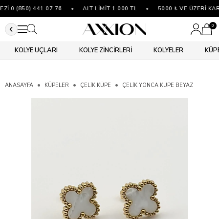
 0 (850) 441 07 76
•
ALT LİMİT 1.000 TL
•
5000 ₺ VE ÜZERİ KAR
0
KOLYE UÇLARI
KOLYE ZİNCİRLERİ
KOLYELER
KÜP
ANASAYFA
KÜPELER
ÇELIK KÜPE
ÇELIK YONCA KÜPE BEYAZ