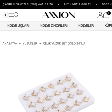
ĞRI MERKEZİ 0 (850) 441 07 76
•
ALT LİMİT 1.000 TL
•
5000 ₺ VE
0
KOLYE UÇLARI
KOLYE ZİNCİRLERİ
KOLYELER
KÜP
ANASAYFA
YÜZÜKLER
ÇELIK YÜZÜK SET GOLD 24' LÜ