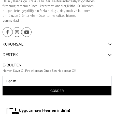
Uzun yıllardır çelik takı ve bijuteri sektöründe faaliyet gösteren
firmamız; tamamı güncel, kararmaz, antialerjik ithal ürünlerden
oluşan, ürün çeşitliliğinin fazla olduğu, dayanıklı ve kullanım
ömrü uzun ürünleriyle müşterilerine kaliteli hizmet
sunmaktadır.
KURUMSAL
DESTEK
E-BÜLTEN
Hemen Kayıt Ol Fırsatlardan Önce Sen Haberdar Ol!
GÖNDER
Uygulamayı Hemen indirin!