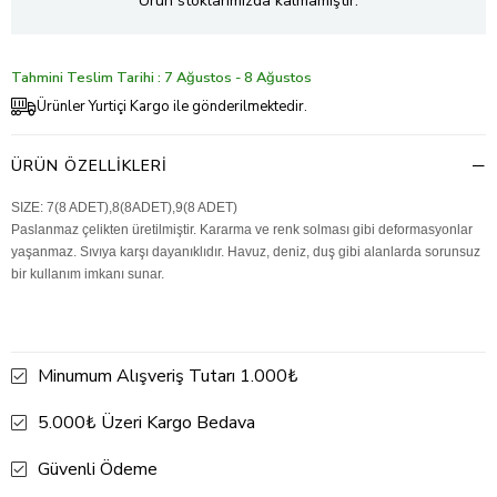
Ürün stoklarımızda kalmamıştır.
Tahmini Teslim Tarihi : 7 Ağustos - 8 Ağustos
Ürünler Yurtiçi Kargo ile gönderilmektedir.
ÜRÜN ÖZELLIKLERI
SIZE: 7(8 ADET),8(8ADET),9(8 ADET)
Paslanmaz çelikten üretilmiştir. Kararma ve renk solması gibi deformasyonlar
yaşanmaz. Sıvıya karşı dayanıklıdır. Havuz, deniz, duş gibi alanlarda sorunsuz
bir kullanım imkanı sunar.
Minumum Alışveriş Tutarı 1.000₺
5.000₺ Üzeri Kargo Bedava
Güvenli Ödeme