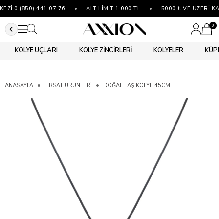
İ 0 (850) 441 07 76
•
ALT LİMİT 1.000 TL
•
5000 ₺ VE ÜZERİ KA
0
KOLYE UÇLARI
KOLYE ZİNCİRLERİ
KOLYELER
KÜP
ANASAYFA
FIRSAT ÜRÜNLERİ
DOĞAL TAŞ KOLYE 45CM