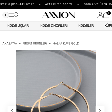
Zİ 0 (850) 441 07 76
•
ALT LİMİT 1.000 TL
•
5000 ₺ VE ÜZERİ K
0
KOLYE UÇLARI
KOLYE ZİNCİRLERİ
KOLYELER
KÜP
ANASAYFA
FIRSAT ÜRÜNLERİ
HALKA KÜPE GOLD