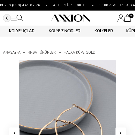
İ 0 (850) 441 07 76
•
ALT LİMİT 1.000 TL
•
5000 ₺ VE ÜZERİ KA
0
KOLYE UÇLARI
KOLYE ZİNCİRLERİ
KOLYELER
KÜP
ANASAYFA
FIRSAT ÜRÜNLERİ
HALKA KÜPE GOLD