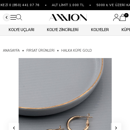
İ 0 (850) 441 07 76
•
ALT LİMİT 1.000 TL
•
5000 ₺ VE ÜZERİ KA
0
KOLYE UÇLARI
KOLYE ZİNCİRLERİ
KOLYELER
KÜP
ANASAYFA
FIRSAT ÜRÜNLERİ
HALKA KÜPE GOLD