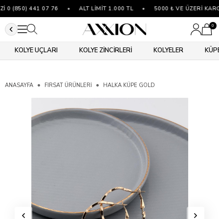
0 (850) 441 07 76
•
ALT LİMİT 1.000 TL
•
5000 ₺ VE ÜZERİ KARG
0
KOLYE UÇLARI
KOLYE ZİNCİRLERİ
KOLYELER
KÜP
ANASAYFA
FIRSAT ÜRÜNLERİ
HALKA KÜPE GOLD