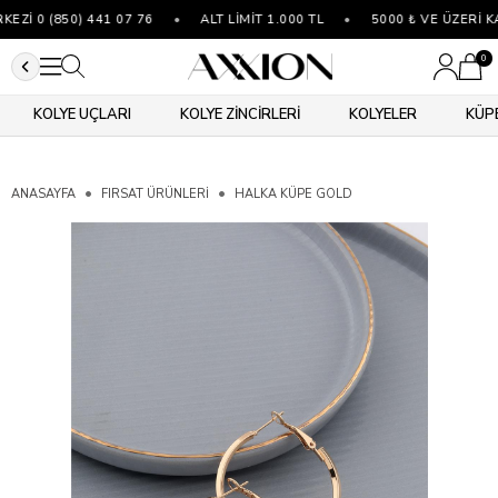
Zİ 0 (850) 441 07 76
•
ALT LİMİT 1.000 TL
•
5000 ₺ VE ÜZERİ K
0
KOLYE UÇLARI
KOLYE ZİNCİRLERİ
KOLYELER
KÜP
ANASAYFA
FIRSAT ÜRÜNLERİ
HALKA KÜPE GOLD