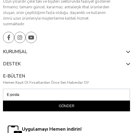
Uzun yıllardır çelik takı ve bijuteri sektöründe faaliyet gösteren
firmamız; tamamı güncel, kararmaz, antialerjik ithal ürünlerden
oluşan, ürün çeşitliliğinin fazla olduğu, dayanıklı ve kullanım
ömrü uzun ürünleriyle müşterilerine kaliteli hizmet
sunmaktadır.
KURUMSAL
DESTEK
E-BÜLTEN
Hemen Kayıt Ol Fırsatlardan Önce Sen Haberdar Ol!
GÖNDER
Uygulamayı Hemen indirin!