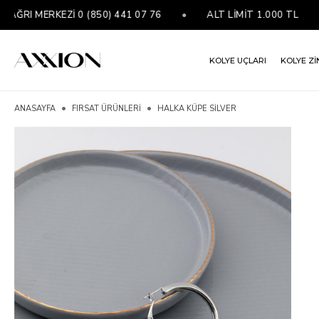
I MERKEZİ 0 (850) 441 07 76
•
ALT LİMİT 1.000 TL
•
KOLYE UÇLARI
KOLYE Zİ
ANASAYFA
FIRSAT ÜRÜNLERİ
HALKA KÜPE SILVER