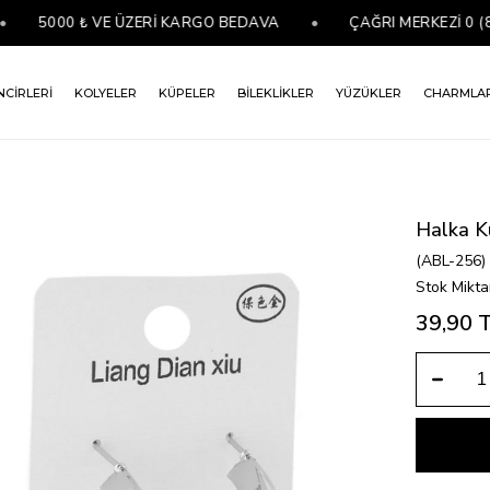
5000 ₺ VE ÜZERİ KARGO BEDAVA
•
ÇAĞRI MERKEZİ 0 (850) 
NCİRLERİ
KOLYELER
KÜPELER
BİLEKLİKLER
YÜZÜKLER
CHARMLA
Halka K
(ABL-256)
Stok Mikta
39,90 