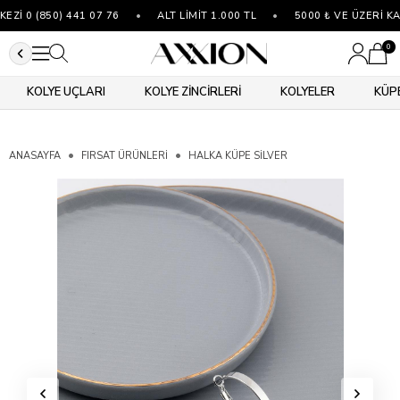
İ 0 (850) 441 07 76
•
ALT LİMİT 1.000 TL
•
5000 ₺ VE ÜZERİ KA
0
KOLYE UÇLARI
KOLYE ZİNCİRLERİ
KOLYELER
KÜP
ANASAYFA
FIRSAT ÜRÜNLERİ
HALKA KÜPE SILVER