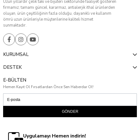
Uzun yıllardır çelik takı ve bijuteri sektöründe faaliyet gösteren
firmamız; tamamı güncel, kararmaz, antialerjik ithal ürünlerden
oluşan, ürün çeşitliliğinin fazla olduğu, dayanıklı ve kullanım
ömrü uzun ürünleriyle müşterilerine kaliteli hizmet
sunmaktadır.
KURUMSAL
DESTEK
E-BÜLTEN
Hemen Kayıt Ol Fırsatlardan Önce Sen Haberdar Ol!
GÖNDER
Uygulamayı Hemen indirin!