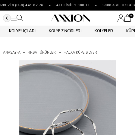
EZİ 0 (850) 441 07 76
•
ALT LİMİT 1.000 TL
•
5000 ₺ VE ÜZERİ K
0
KOLYE UÇLARI
KOLYE ZİNCİRLERİ
KOLYELER
KÜP
ANASAYFA
FIRSAT ÜRÜNLERİ
HALKA KÜPE SILVER