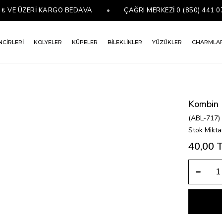
VE ÜZERİ KARGO BEDAVA
•
ÇAĞRI MERKEZİ 0 (850) 441 07 76
NCİRLERİ
KOLYELER
KÜPELER
BİLEKLİKLER
YÜZÜKLER
CHARMLA
Kombin 
(ABL-717)
Stok Mikta
40,00 