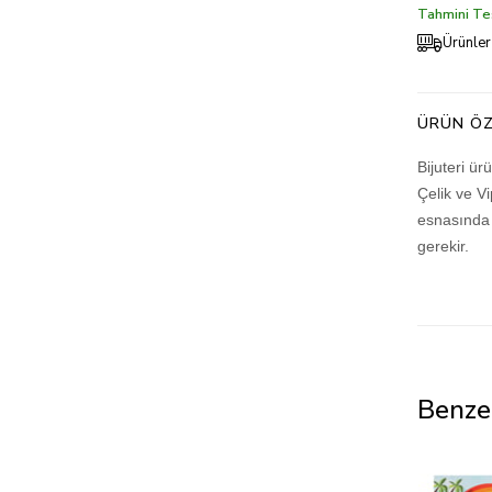
Tahmini Tes
Ürünler
ÜRÜN ÖZ
Bijuteri ü
Çelik ve V
esnasında 
gerekir.
Benze