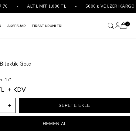
•
ALT LİMİT 1.000 TL
•
5000 ₺ VE ÜZERİ KARGO BE
0
R
AKSESUAR
FIRSAT ÜRÜNLERİ
Bileklik Gold
rı
:
171
TL
+ KDV