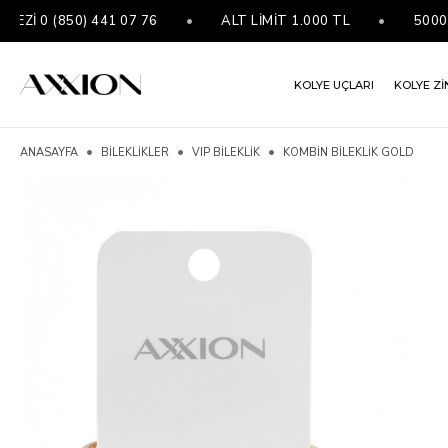
İ 0 (850) 441 07 76
•
ALT LİMİT 1.000 TL
•
5000 ₺ 
KOLYE UÇLARI
KOLYE Zİ
ANASAYFA
BİLEKLİKLER
VIP BILEKLIK
KOMBIN BILEKLIK GOLD