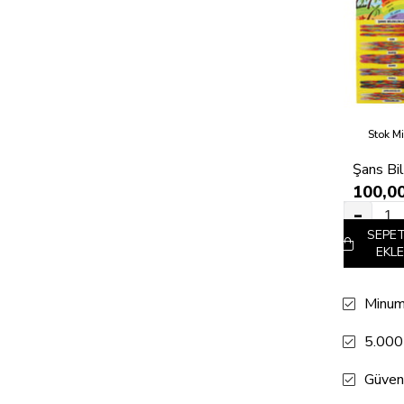
Stok Mi
100,0
+
SEPE
EKLE
Minum
5.000
Güven