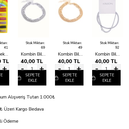
ktarı:
Stok Miktarı:
Stok Miktarı:
Stok Miktarı:
41
69
49
92
Şans Bilekliği (100`Lü)
Kombin Bileklik Silver
Kombin Bileklik Gold
Kombin Bileklik Silver
0 TL
40,00 TL
40,00 TL
40,00 TL
 KDV
+ KDV
+ KDV
+ KDV
TE
SEPETE
SEPETE
SEPETE
EKLE
EKLE
EKLE
um Alışveriş Tutarı 1.000₺
₺ Üzeri Kargo Bedava
li Ödeme