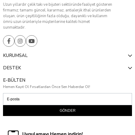
Uzun yıllardır çelik takı ve bijuteri sektöründe faaliyet gösteren
firmamız; tamamı güncel, kararmaz, antialerjik ithal ürünlerden
oluşan, ürün çeşitliliğinin fazla olduğu, dayanıklı ve kullanım
ömrü uzun ürünleriyle müşterilerine kaliteli hizmet
sunmaktadır.
KURUMSAL
DESTEK
E-BÜLTEN
Hemen Kayıt Ol Fırsatlardan Önce Sen Haberdar Ol!
GÖNDER
Uygulamayı Hemen indirin!