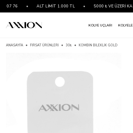
07 76
•
ALT LİMİT 1.000 TL
•
5000 ₺ VE ÜZERİ KAR
KOLYE UÇLARI
KOLYELE
ANASAYFA
FIRSAT ÜRÜNLERİ
30₺
KOMBIN BILEKLIK GOLD