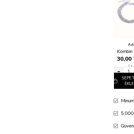
Ade
30,00
+
SEPE
EKLE
Minum
5.000
Güven