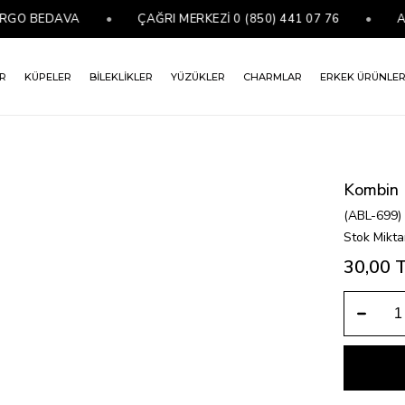
GO BEDAVA
•
ÇAĞRI MERKEZİ 0 (850) 441 07 76
•
ALT 
R
KÜPELER
BİLEKLİKLER
YÜZÜKLER
CHARMLAR
ERKEK ÜRÜNLE
Kombin 
(ABL-699)
Stok Mikta
30,00 