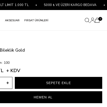
LİMİT 1.000 TL
•
5000 ₺ VE ÜZERİ KARGO BEDAVA
•
0
R
AKSESUAR
FIRSAT ÜRÜNLERİ
Bileklik Gold
rı
:
100
TL
+ KDV