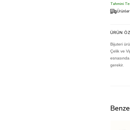
Tahmini Tes
Ürünler
ÜRÜN ÖZ
Bijuteri ü
Çelik ve V
esnasında 
gerekir.
Benze