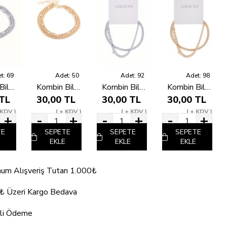
t: 69
Adet: 50
Adet: 92
Adet: 98
Kombin Bileklik Silver
Kombin Bileklik Gold
Kombin Bileklik Silver
Kombin Bileklik Gold
 TL
30,00 TL
30,00 TL
30,00 TL
 KDV
+ KDV
+ KDV
+ KDV
TE
SEPETE
SEPETE
SEPETE
EKLE
EKLE
EKLE
um Alışveriş Tutarı 1.000₺
₺ Üzeri Kargo Bedava
li Ödeme