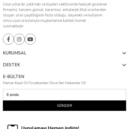
Uzun yıllardır çelik takı ve bijuteri sektöründe faaliyet gösteren
firmamız; tamamı güncel, kararmaz, antialerjik ithal ürünlerden
oluşan, ürün çeşitliliğinin fazla olduğu, dayanıklı ve kullanım
ömrü uzun ürünleriyle müşterilerine kaliteli hizmet
sunmaktadır.
KURUMSAL
DESTEK
E-BÜLTEN
Hemen Kayıt Ol Fırsatlardan Önce Sen Haberdar Ol!
GÖNDER
Uygulamayı Hemen indirin!