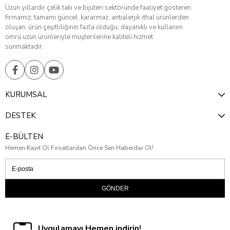
Uzun yıllardır çelik takı ve bijuteri sektöründe faaliyet gösteren
firmamız; tamamı güncel, kararmaz, antialerjik ithal ürünlerden
oluşan, ürün çeşitliliğinin fazla olduğu, dayanıklı ve kullanım
ömrü uzun ürünleriyle müşterilerine kaliteli hizmet
sunmaktadır.
KURUMSAL
DESTEK
E-BÜLTEN
Hemen Kayıt Ol Fırsatlardan Önce Sen Haberdar Ol!
GÖNDER
Uygulamayı Hemen indirin!