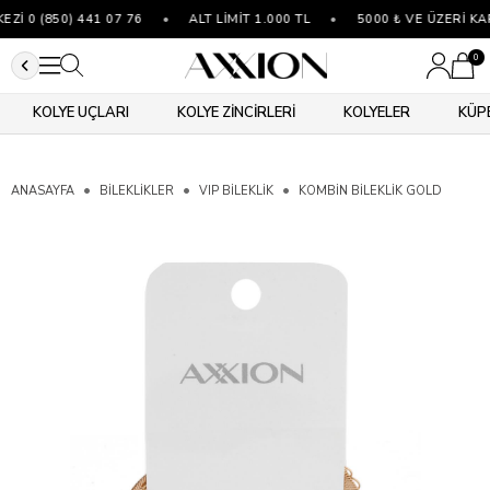
İ 0 (850) 441 07 76
•
ALT LİMİT 1.000 TL
•
5000 ₺ VE ÜZERİ KA
0
KOLYE UÇLARI
KOLYE ZİNCİRLERİ
KOLYELER
KÜP
ANASAYFA
BİLEKLİKLER
VIP BILEKLIK
KOMBIN BILEKLIK GOLD