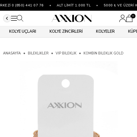
EZİ 0 (850) 441 07 76
•
ALT LİMİT 1.000 TL
•
5000 ₺ VE ÜZERİ K
0
KOLYE UÇLARI
KOLYE ZİNCİRLERİ
KOLYELER
KÜP
ANASAYFA
BİLEKLİKLER
VIP BILEKLIK
KOMBIN BILEKLIK GOLD