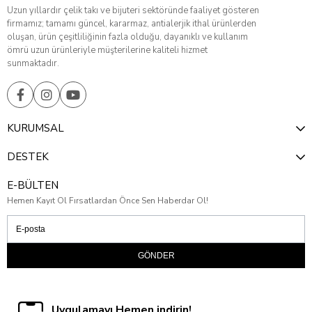
Uzun yıllardır çelik takı ve bijuteri sektöründe faaliyet gösteren
firmamız; tamamı güncel, kararmaz, antialerjik ithal ürünlerden
oluşan, ürün çeşitliliğinin fazla olduğu, dayanıklı ve kullanım
ömrü uzun ürünleriyle müşterilerine kaliteli hizmet
sunmaktadır.
KURUMSAL
DESTEK
E-BÜLTEN
Hemen Kayıt Ol Fırsatlardan Önce Sen Haberdar Ol!
GÖNDER
Uygulamayı Hemen indirin!