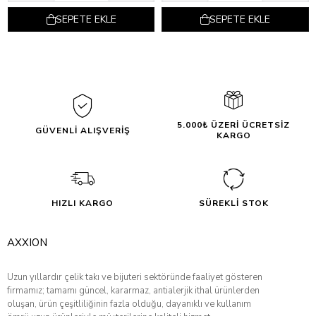
SEPETE EKLE
SEPETE EKLE
5.000₺ ÜZERİ ÜCRETSİZ
GÜVENLİ ALIŞVERİŞ
KARGO
HIZLI KARGO
SÜREKLİ STOK
AXXION
Uzun yıllardır çelik takı ve bijuteri sektöründe faaliyet gösteren
firmamız; tamamı güncel, kararmaz, antialerjik ithal ürünlerden
oluşan, ürün çeşitliliğinin fazla olduğu, dayanıklı ve kullanım