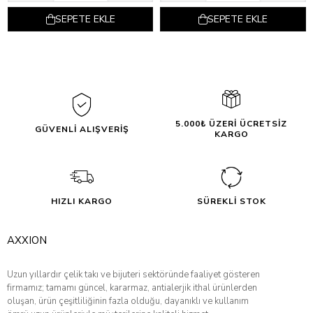
SEPETE EKLE
SEPETE EKLE
5.000₺ ÜZERİ ÜCRETSİZ
GÜVENLİ ALIŞVERİŞ
KARGO
HIZLI KARGO
SÜREKLİ STOK
AXXION
Uzun yıllardır çelik takı ve bijuteri sektöründe faaliyet gösteren
firmamız; tamamı güncel, kararmaz, antialerjik ithal ürünlerden
oluşan, ürün çeşitliliğinin fazla olduğu, dayanıklı ve kullanım