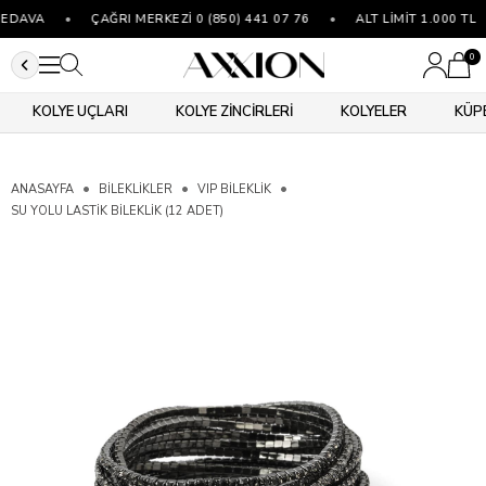
EDAVA
•
ÇAĞRI MERKEZİ 0 (850) 441 07 76
•
ALT LİMİT 1.000 TL
0
KOLYE UÇLARI
KOLYE ZİNCİRLERİ
KOLYELER
KÜP
ANASAYFA
BİLEKLİKLER
VIP BILEKLIK
SU YOLU LASTIK BILEKLIK (12 ADET)