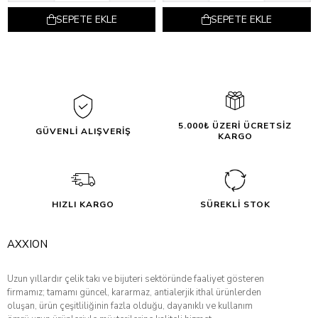
SEPETE EKLE
SEPETE EKLE
5.000₺ ÜZERİ ÜCRETSİZ
GÜVENLİ ALIŞVERİŞ
KARGO
HIZLI KARGO
SÜREKLİ STOK
AXXION
Uzun yıllardır çelik takı ve bijuteri sektöründe faaliyet gösteren
firmamız; tamamı güncel, kararmaz, antialerjik ithal ürünlerden
oluşan, ürün çeşitliliğinin fazla olduğu, dayanıklı ve kullanım