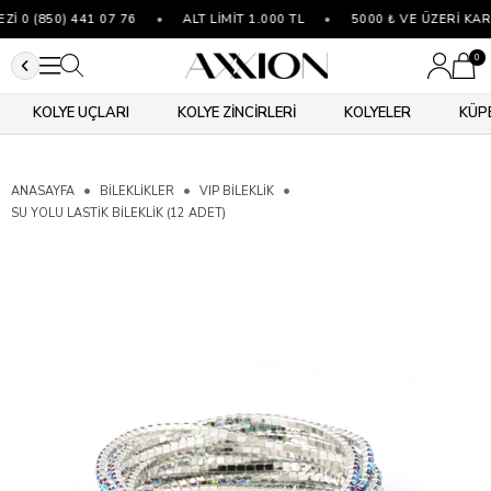
 0 (850) 441 07 76
•
ALT LİMİT 1.000 TL
•
5000 ₺ VE ÜZERİ KAR
0
KOLYE UÇLARI
KOLYE ZİNCİRLERİ
KOLYELER
KÜP
ANASAYFA
BİLEKLİKLER
VIP BILEKLIK
SU YOLU LASTIK BILEKLIK (12 ADET)