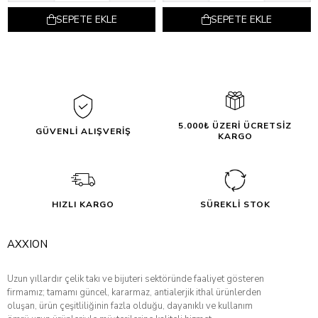
SEPETE EKLE
SEPETE EKLE
5.000₺ ÜZERİ ÜCRETSİZ
GÜVENLİ ALIŞVERİŞ
KARGO
HIZLI KARGO
SÜREKLİ STOK
AXXION
Uzun yıllardır çelik takı ve bijuteri sektöründe faaliyet gösteren
firmamız; tamamı güncel, kararmaz, antialerjik ithal ürünlerden
oluşan, ürün çeşitliliğinin fazla olduğu, dayanıklı ve kullanım