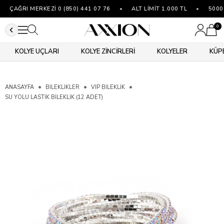
ÇAĞRI MERKEZİ 0 (850) 441 07 76
•
ALT LİMİT 1.000 TL
•
5000 ₺
0
KOLYE UÇLARI
KOLYE ZİNCİRLERİ
KOLYELER
KÜP
ANASAYFA
BİLEKLİKLER
VIP BILEKLIK
SU YOLU LASTIK BILEKLIK (12 ADET)