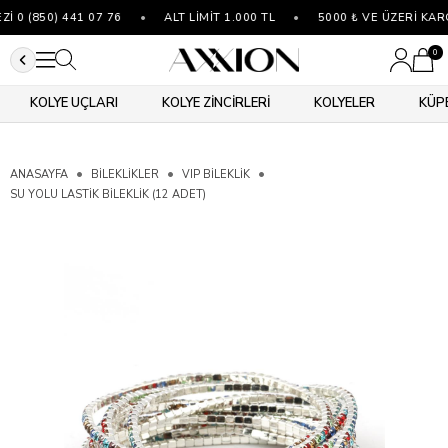
0 (850) 441 07 76
•
ALT LİMİT 1.000 TL
•
5000 ₺ VE ÜZERİ KARG
0
KOLYE UÇLARI
KOLYE ZİNCİRLERİ
KOLYELER
KÜP
ANASAYFA
BİLEKLİKLER
VIP BILEKLIK
SU YOLU LASTIK BILEKLIK (12 ADET)