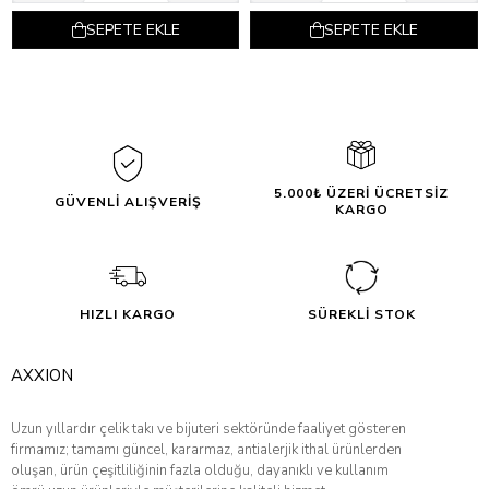
SEPETE EKLE
SEPETE EKLE
5.000₺ ÜZERİ ÜCRETSİZ
GÜVENLİ ALIŞVERİŞ
KARGO
HIZLI KARGO
SÜREKLİ STOK
AXXION
Uzun yıllardır çelik takı ve bijuteri sektöründe faaliyet gösteren
firmamız; tamamı güncel, kararmaz, antialerjik ithal ürünlerden
oluşan, ürün çeşitliliğinin fazla olduğu, dayanıklı ve kullanım