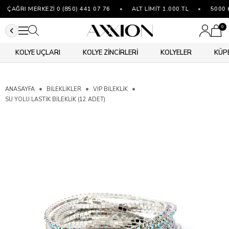
ÇAĞRI MERKEZİ 0 (850) 441 07 76
•
ALT LİMİT 1.000 TL
•
5000 ₺
0
KOLYE UÇLARI
KOLYE ZİNCİRLERİ
KOLYELER
KÜP
ANASAYFA
BİLEKLİKLER
VIP BILEKLIK
SU YOLU LASTIK BILEKLIK (12 ADET)