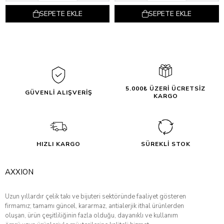
SEPETE EKLE
SEPETE EKLE
5.000₺ ÜZERİ ÜCRETSİZ
GÜVENLİ ALIŞVERİŞ
KARGO
HIZLI KARGO
SÜREKLİ STOK
AXXION
Uzun yıllardır çelik takı ve bijuteri sektöründe faaliyet gösteren
firmamız; tamamı güncel, kararmaz, antialerjik ithal ürünlerden
oluşan, ürün çeşitliliğinin fazla olduğu, dayanıklı ve kullanım