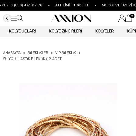
Zİ 0 (850) 441 07 76
•
ALT LİMİT 1.000 TL
•
5000 ₺ VE ÜZERİ K
0
KOLYE UÇLARI
KOLYE ZİNCİRLERİ
KOLYELER
KÜP
ANASAYFA
BİLEKLİKLER
VIP BILEKLIK
SU YOLU LASTIK BILEKLIK (12 ADET)