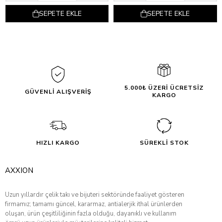
SEPETE EKLE
SEPETE EKLE
5.000₺ ÜZERİ ÜCRETSİZ
GÜVENLİ ALIŞVERİŞ
KARGO
HIZLI KARGO
SÜREKLİ STOK
AXXION
Uzun yıllardır çelik takı ve bijuteri sektöründe faaliyet gösteren
firmamız; tamamı güncel, kararmaz, antialerjik ithal ürünlerden
oluşan, ürün çeşitliliğinin fazla olduğu, dayanıklı ve kullanım