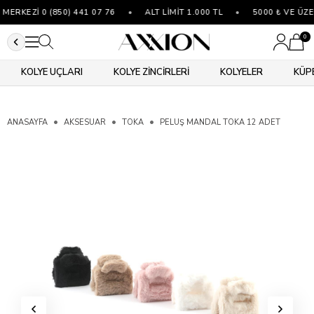
ERKEZİ 0 (850) 441 07 76
•
ALT LİMİT 1.000 TL
•
5000 ₺ VE ÜZE
0
KOLYE UÇLARI
KOLYE ZİNCİRLERİ
KOLYELER
KÜP
ANASAYFA
AKSESUAR
TOKA
PELUŞ MANDAL TOKA 12 ADET