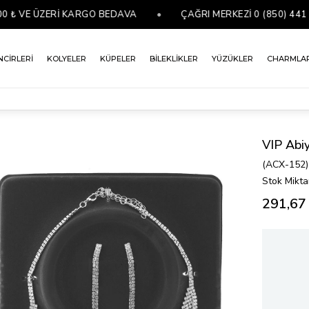
 VE ÜZERİ KARGO BEDAVA
•
ÇAĞRI MERKEZİ 0 (850) 441 07 7
NCİRLERİ
KOLYELER
KÜPELER
BİLEKLİKLER
YÜZÜKLER
CHARMLA
VIP Abiy
(ACX-152)
Stok Mikta
291,67