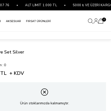
6
•
ALT LİMİT 1.000 TL
•
5000 ₺ VE ÜZERİ KARGO B
0
R
AKSESUAR
FIRSAT ÜRÜNLERİ
e Set Silver
rı
:
0
 TL
+ KDV
Ürün stoklarımızda kalmamıştır.