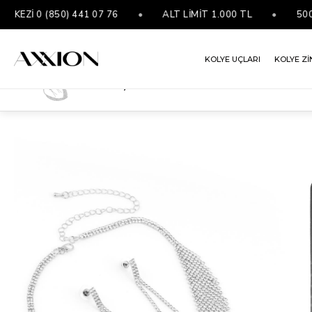
Zİ 0 (850) 441 07 76
•
ALT LİMİT 1.000 TL
•
5000 ₺
KOLYE UÇLARI
KOLYE Zİ
VIP Abiye Set Silver
ANASAYFA
KOLYELER
VIP KOLYE
VIP ABIYE SET SILVER