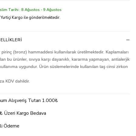
lim Tarihi : 8 Ağustos - 9 Ağustos
 Yurtiçi Kargo ile gönderilmektedir.
ELLIKLERI
r pirinç (bronz) hammaddesi kullanılarak üretilmektedir. Kaplamaları
olan bu ürünler, sıvıya karşı dayanıklı, kararma yapmayan, antialerjik
kullanıma uygundur. Ürün süslemelerinde kullanılan taş cinsi zirkon
ıza KDV dahildir.
um Alışveriş Tutarı 1.000₺
₺ Üzeri Kargo Bedava
li Ödeme