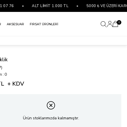
 76
•
ALT LİMİT 1.000 TL
•
5000 ₺ VE ÜZERİ KARGO 
0
R
AKSESUAR
FIRSAT ÜRÜNLERİ
klik
7)
rı
:
0
TL
+ KDV
Ürün stoklarımızda kalmamıştır.