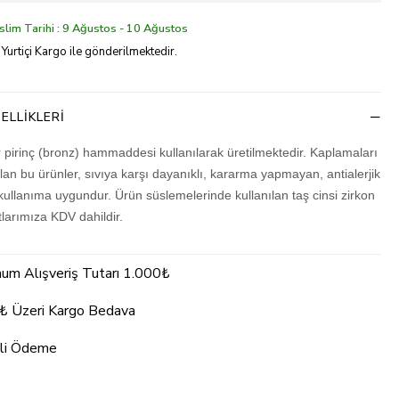
lim Tarihi : 9 Ağustos - 10 Ağustos
 Yurtiçi Kargo ile gönderilmektedir.
ELLIKLERI
r pirinç (bronz) hammaddesi kullanılarak üretilmektedir. Kaplamaları
olan bu ürünler, sıvıya karşı dayanıklı, kararma yapmayan, antialerjik
kullanıma uygundur. Ürün süslemelerinde kullanılan taş cinsi zirkon
atlarımıza KDV dahildir.
um Alışveriş Tutarı 1.000₺
₺ Üzeri Kargo Bedava
li Ödeme