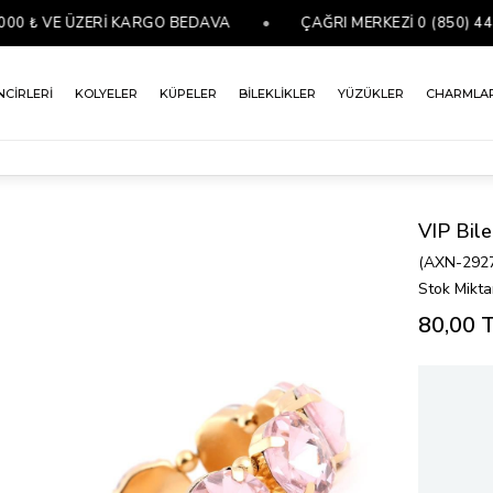
₺ VE ÜZERİ KARGO BEDAVA
•
ÇAĞRI MERKEZİ 0 (850) 441 07
NCİRLERİ
KOLYELER
KÜPELER
BİLEKLİKLER
YÜZÜKLER
CHARMLA
VIP Bile
(AXN-292
Stok Mikta
80,00 