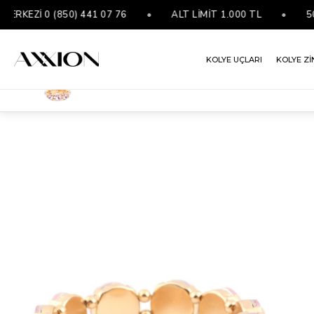
EZİ 0 (850) 441 07 76
•
ALT LİMİT 1.000 TL
•
5000 
KOLYE UÇLARI
KOLYE Zİ
VIP Bileklik
ANASAYFA
BİLEKLİKLER
VIP BILEKLIK
VIP BILEKLIK