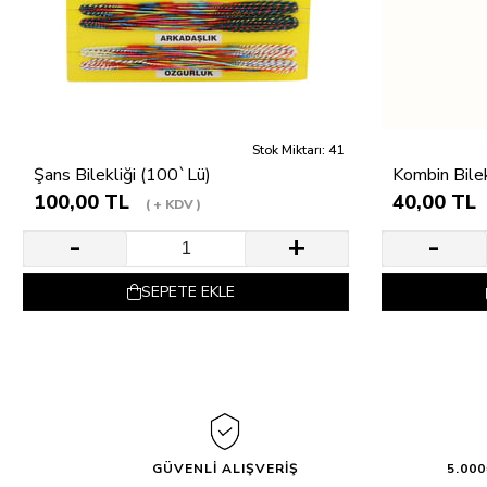
Stok Miktarı: 41
Şans Bilekliği (100`Lü)
Kombin Bilek
100,00 TL
40,00 TL
+ KDV
SEPETE EKLE
GÜVENLİ ALIŞVERİŞ
5.00