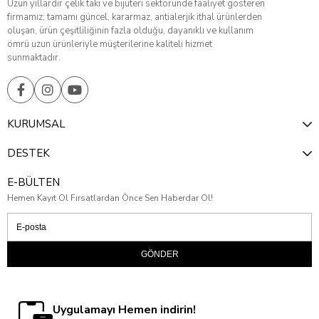
Uzun yıllardır çelik takı ve bijuteri sektöründe faaliyet gösteren
firmamız; tamamı güncel, kararmaz, antialerjik ithal ürünlerden
oluşan, ürün çeşitliliğinin fazla olduğu, dayanıklı ve kullanım
ömrü uzun ürünleriyle müşterilerine kaliteli hizmet
sunmaktadır.
KURUMSAL
DESTEK
E-BÜLTEN
Hemen Kayıt Ol Fırsatlardan Önce Sen Haberdar Ol!
GÖNDER
Uygulamayı Hemen indirin!