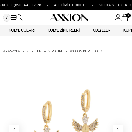
Zİ 0 (850) 441 07 76
•
ALT LİMİT 1.000 TL
•
5000 ₺ VE ÜZERİ K
0
KOLYE UÇLARI
KOLYE ZİNCİRLERİ
KOLYELER
KÜP
ANASAYFA
KÜPELER
VIP KÜPE
AXXION KÜPE GOLD