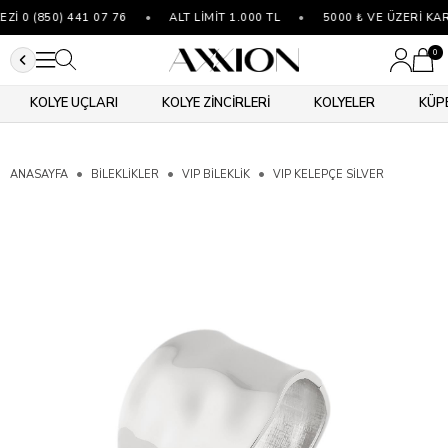
 0 (850) 441 07 76
•
ALT LİMİT 1.000 TL
•
5000 ₺ VE ÜZERİ KAR
0
KOLYE UÇLARI
KOLYE ZİNCİRLERİ
KOLYELER
KÜP
ANASAYFA
BİLEKLİKLER
VIP BILEKLIK
VIP KELEPÇE SILVER