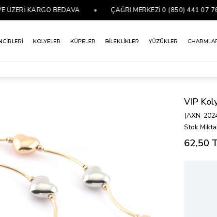
ÜZERİ KARGO BEDAVA
•
ÇAĞRI MERKEZİ 0 (850) 441 07 76
NCİRLERİ
KOLYELER
KÜPELER
BİLEKLİKLER
YÜZÜKLER
CHARMLA
VIP Kol
(AXN-202
Stok Mikta
62,50 