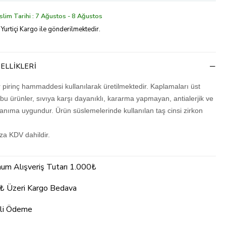
lim Tarihi : 7 Ağustos - 8 Ağustos
 Yurtiçi Kargo ile gönderilmektedir.
ELLIKLERI
r pirinç hammaddesi kullanılarak üretilmektedir. Kaplamaları üst
 bu ürünler, sıvıya karşı dayanıklı, kararma yapmayan, antialerjik ve
lanıma uygundur. Ürün süslemelerinde kullanılan taş cinsi zirkon
ıza KDV dahildir.
um Alışveriş Tutarı 1.000₺
₺ Üzeri Kargo Bedava
li Ödeme