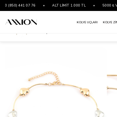
(850) 441 07 76
•
ALT LİMİT 1.000 TL
•
5000 ₺ VE 
KOLYE UÇLARI
KOLYE Zİ
VIP Kolye Gold
ANASAYFA
KOLYELER
VIP KOLYE
VIP KOLYE GOLD