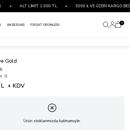
•
ALT LİMİT 1.000 TL
•
5000 ₺ VE ÜZERİ KARGO BEDAV
0
R
AKSESUAR
FIRSAT ÜRÜNLERİ
ye Gold
4)
rı
:
0
TL
+ KDV
Ürün stoklarımızda kalmamıştır.