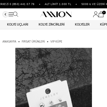
EZİ 0 (850) 441 07 76
•
ALT LİMİT 1.000 TL
•
5000 ₺ VE ÜZERİ 
0
KOLYE UÇLARI
KOLYE ZİNCİRLERİ
KOLYELER
KÜP
ANASAYFA
FIRSAT ÜRÜNLERİ
VIP KÜPE