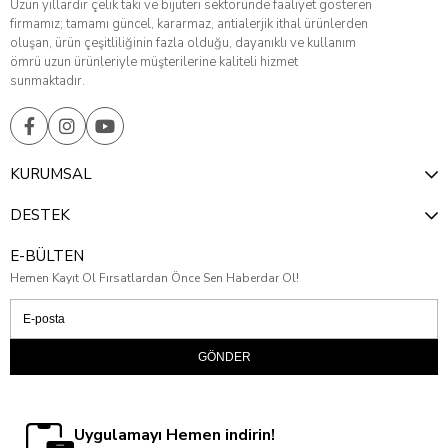
Uzun yıllardır çelik takı ve bijuteri sektöründe faaliyet gösteren
firmamız; tamamı güncel, kararmaz, antialerjik ithal ürünlerden
oluşan, ürün çeşitliliğinin fazla olduğu, dayanıklı ve kullanım
ömrü uzun ürünleriyle müşterilerine kaliteli hizmet
sunmaktadır.
KURUMSAL
DESTEK
E-BÜLTEN
Hemen Kayıt Ol Fırsatlardan Önce Sen Haberdar Ol!
GÖNDER
Uygulamayı Hemen indirin!