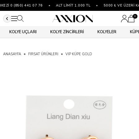
Zİ 0 (850) 441 07 76
•
ALT LİMİT 1.000 TL
•
5000 ₺ VE ÜZERİ K
0
KOLYE UÇLARI
KOLYE ZİNCİRLERİ
KOLYELER
KÜP
ANASAYFA
FIRSAT ÜRÜNLERİ
VIP KÜPE GOLD