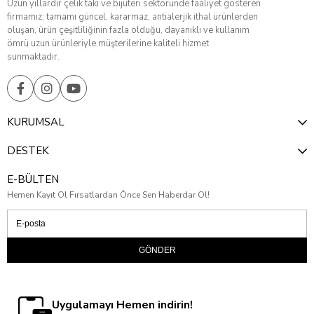
Uzun yıllardır çelik takı ve bijuteri sektöründe faaliyet gösteren
firmamız; tamamı güncel, kararmaz, antialerjik ithal ürünlerden
oluşan, ürün çeşitliliğinin fazla olduğu, dayanıklı ve kullanım
ömrü uzun ürünleriyle müşterilerine kaliteli hizmet
sunmaktadır.
KURUMSAL
DESTEK
E-BÜLTEN
Hemen Kayıt Ol Fırsatlardan Önce Sen Haberdar Ol!
GÖNDER
Uygulamayı Hemen indirin!