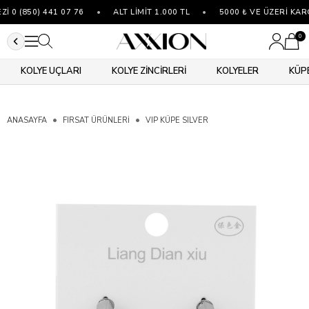
0 (850) 441 07 76
•
ALT LİMİT 1.000 TL
•
5000 ₺ VE ÜZERİ KAR
0
KOLYE UÇLARI
KOLYE ZİNCİRLERİ
KOLYELER
KÜP
ANASAYFA
FIRSAT ÜRÜNLERİ
VIP KÜPE SILVER