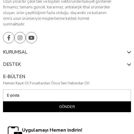
Uzun yıllardır çelik takı ve bijuteri sektöründe faaliyet gösteren
firmamız; tamamı güncel, kararmaz, antialerjik ithal ürünlerden
oluşan, ürün çeşitliliğinin fazla olduğu, dayanıklı ve kullanım
ömrü uzun ürünleriyle müşterilerine kaliteli hizmet
sunmaktadır.
KURUMSAL
DESTEK
E-BÜLTEN
Hemen Kayıt Ol Fırsatlardan Önce Sen Haberdar Ol!
GÖNDER
Uygulamayı Hemen indirin!