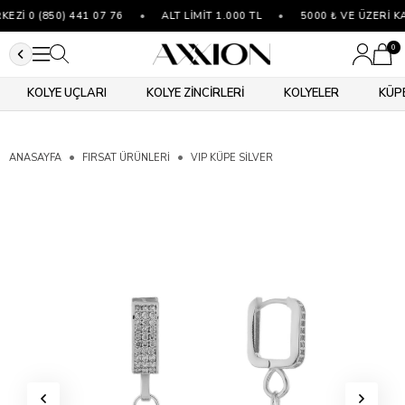
Zİ 0 (850) 441 07 76
•
ALT LİMİT 1.000 TL
•
5000 ₺ VE ÜZERİ K
0
KOLYE UÇLARI
KOLYE ZİNCİRLERİ
KOLYELER
KÜP
ANASAYFA
FIRSAT ÜRÜNLERİ
VIP KÜPE SILVER