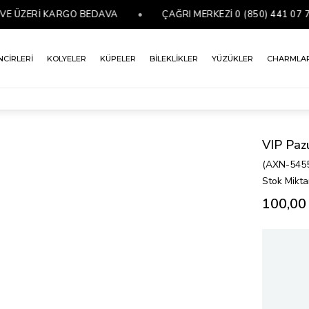
ÜZERİ KARGO BEDAVA
•
ÇAĞRI MERKEZİ 0 (850) 441 07 76
NCİRLERİ
KOLYELER
KÜPELER
BİLEKLİKLER
YÜZÜKLER
CHARMLA
VIP Paz
(AXN-545
Stok Mikta
100,00