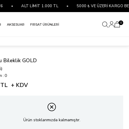
•
ALT LİMİT 1.000 TL
•
5000 ₺ VE ÜZERİ KARGO BEDAV
0
R
AKSESUAR
FIRSAT ÜRÜNLERİ
u Bileklik GOLD
5)
rı
:
0
 TL
+ KDV
Ürün stoklarımızda kalmamıştır.