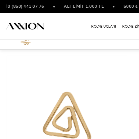
 (850) 441 07 76
•
ALT LİMİT 1.000 TL
•
5000 ₺ VE 
KOLYE UÇLARI
KOLYE Zİ
VIP Pazu Bileklik GOLD
ANASAYFA
BİLEKLİKLER
VIP BILEKLIK
VIP PAZU BILEKLIK GOLD