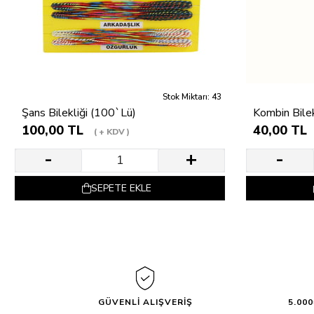
Stok Miktarı: 43
Şans Bilekliği (100`Lü)
Kombin Bilek
100,00 TL
40,00 TL
+ KDV
SEPETE EKLE
GÜVENLİ ALIŞVERİŞ
5.00