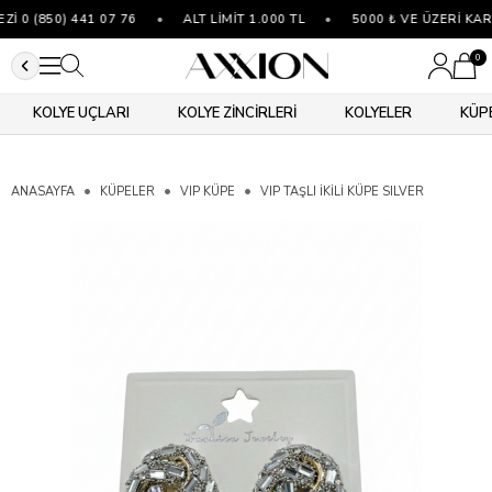
0 (850) 441 07 76
•
ALT LİMİT 1.000 TL
•
5000 ₺ VE ÜZERİ KARG
0
KOLYE UÇLARI
KOLYE ZİNCİRLERİ
KOLYELER
KÜP
ANASAYFA
KÜPELER
VIP KÜPE
VIP TAŞLI İKILI KÜPE SILVER