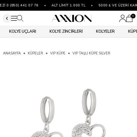
 0 (850) 441 07 76
•
ALT LİMİT 1.000 TL
•
5000 ₺ VE ÜZERİ KAR
0
KOLYE UÇLARI
KOLYE ZİNCİRLERİ
KOLYELER
KÜP
ANASAYFA
KÜPELER
VIP KÜPE
VIP TAŞLI KÜPE SILVER