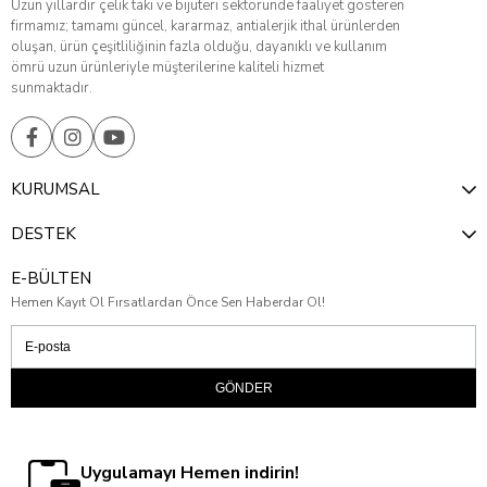
Uzun yıllardır çelik takı ve bijuteri sektöründe faaliyet gösteren
firmamız; tamamı güncel, kararmaz, antialerjik ithal ürünlerden
oluşan, ürün çeşitliliğinin fazla olduğu, dayanıklı ve kullanım
ömrü uzun ürünleriyle müşterilerine kaliteli hizmet
sunmaktadır.
KURUMSAL
DESTEK
E-BÜLTEN
Hemen Kayıt Ol Fırsatlardan Önce Sen Haberdar Ol!
GÖNDER
Uygulamayı Hemen indirin!