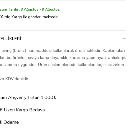
lim Tarihi : 8 Ağustos - 9 Ağustos
 Yurtiçi Kargo ile gönderilmektedir.
ELLIKLERI
r pirinç (bronz) hammaddesi kullanılarak üretilmektedir. Kaplamaları
olan bu ürünler, sıvıya karşı dayanıklı, kararma yapmayan, antialerjik
kullanıma uygundur. Ürün süslemelerinde kullanılan taş cinsi zirkon
ıza KDV dahildir.
um Alışveriş Tutarı 1.000₺
₺ Üzeri Kargo Bedava
li Ödeme