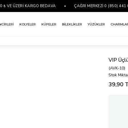
VE ÜZERİ KARGO BEDAVA
•
ÇAĞRI MERKEZİ 0 (850) 441 07 7
NCİRLERİ
KOLYELER
KÜPELER
BİLEKLİKLER
YÜZÜKLER
CHARMLA
VIP Üçl
(AVK-10)
Stok Mikta
39,90 