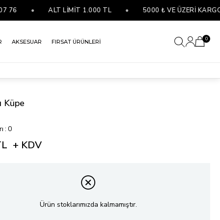
6
•
ALT LİMİT 1.000 TL
•
5000 ₺ VE ÜZERİ KARGO BE
0
R
AKSESUAR
FIRSAT ÜRÜNLERİ
ü Küpe
rı
:
0
TL
+ KDV
Ürün stoklarımızda kalmamıştır.