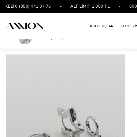
İ 0 (850) 441 07 76
•
ALT LİMİT 1.000 TL
•
5000 ₺ 
KOLYE UÇLARI
KOLYE Zİ
VIP Üçlü Küpe
ANASAYFA
FIRSAT ÜRÜNLERİ
VIP ÜÇLÜ KÜPE