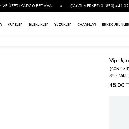
 ÜZERİ KARGO BEDAVA
•
ÇAĞRI MERKEZİ 0 (850) 441 07 76
R
KÜPELER
BİLEKLİKLER
YÜZÜKLER
CHARMLAR
ERKEK ÜRÜNLE
Vip Üçl
(AXN-139
Stok Mikta
45,00 