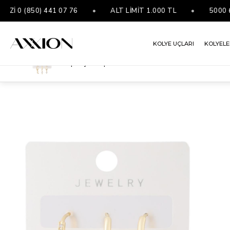
0 (850) 441 07 76
•
ALT LİMİT 1.000 TL
•
5000 ₺ VE
KOLYE UÇLARI
KOLYELE
Vip Üçlü Küpe Gold
ANASAYFA
FIRSAT ÜRÜNLERİ
45₺
VIP ÜÇLÜ KÜPE GOLD