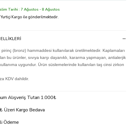
lim Tarihi : 7 Ağustos - 8 Ağustos
 Yurtiçi Kargo ile gönderilmektedir.
ELLIKLERI
r pirinç (bronz) hammaddesi kullanılarak üretilmektedir. Kaplamaları
olan bu ürünler, sıvıya karşı dayanıklı, kararma yapmayan, antialerjik
kullanıma uygundur. Ürün süslemelerinde kullanılan taş cinsi zirkon
ıza KDV dahildir.
um Alışveriş Tutarı 1.000₺
₺ Üzeri Kargo Bedava
li Ödeme