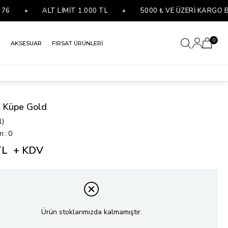
•
ALT LİMİT 1.000 TL
•
5000 ₺ VE ÜZERİ KARGO BED
0
R
AKSESUAR
FIRSAT ÜRÜNLERİ
ü Küpe Gold
1)
rı
:
0
TL
+ KDV
Ürün stoklarımızda kalmamıştır.