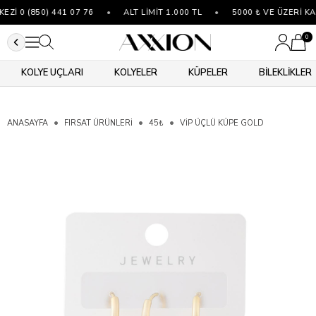
İ 0 (850) 441 07 76
•
ALT LİMİT 1.000 TL
•
5000 ₺ VE ÜZERİ KA
0
KOLYE UÇLARI
KOLYELER
KÜPELER
BİLEKLİKLER
ANASAYFA
FIRSAT ÜRÜNLERİ
45₺
VIP ÜÇLÜ KÜPE GOLD