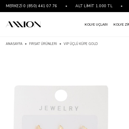
MERKEZİ 0 (850) 441 07 76
•
ALT LİMİT 1.000 TL
•
50
KOLYE UÇLARI
KOLYE Zİ
ANASAYFA
FIRSAT ÜRÜNLERİ
VIP ÜÇLÜ KÜPE GOLD