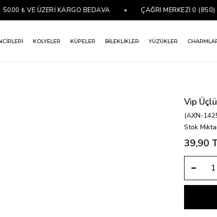
00 ₺ VE ÜZERİ KARGO BEDAVA
•
ÇAĞRI MERKEZİ 0 (850) 44
NCİRLERİ
KOLYELER
KÜPELER
BİLEKLİKLER
YÜZÜKLER
CHARMLA
Vip Üçl
(AXN-142
Stok Mikta
39,90 