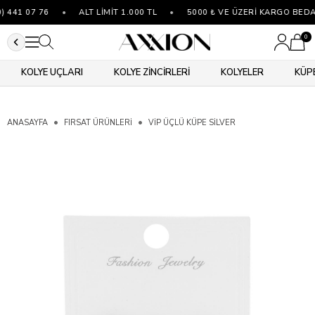
 441 07 76
•
ALT LİMİT 1.000 TL
•
5000 ₺ VE ÜZERİ KARGO BEDA
0
KOLYE UÇLARI
KOLYE ZİNCİRLERİ
KOLYELER
KÜP
ANASAYFA
FIRSAT ÜRÜNLERİ
VIP ÜÇLÜ KÜPE SILVER