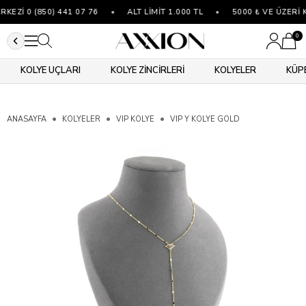
EZİ 0 (850) 441 07 76
•
ALT LİMİT 1.000 TL
•
5000 ₺ VE ÜZERİ K
0
KOLYE UÇLARI
KOLYE ZİNCİRLERİ
KOLYELER
KÜP
ANASAYFA
KOLYELER
VIP KOLYE
VIP Y KOLYE GOLD