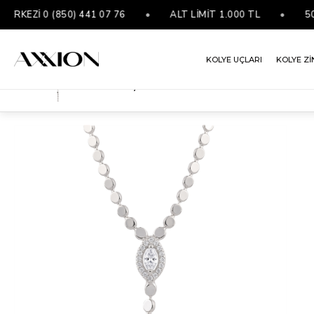
EZİ 0 (850) 441 07 76
•
ALT LİMİT 1.000 TL
•
5000 
KOLYE UÇLARI
KOLYE Zİ
VIP Y Kolye SILVER
ANASAYFA
KOLYELER
VIP KOLYE
VIP Y KOLYE SILVER