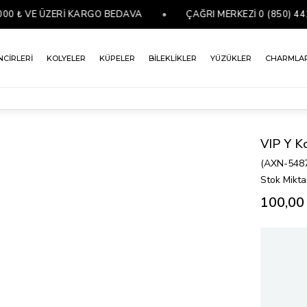
₺ VE ÜZERİ KARGO BEDAVA
•
ÇAĞRI MERKEZİ 0 (850) 441 07
NCİRLERİ
KOLYELER
KÜPELER
BİLEKLİKLER
YÜZÜKLER
CHARMLA
VIP Y K
(AXN-548
Stok Mikta
100,00