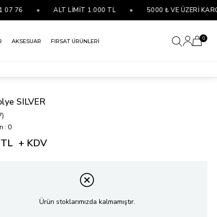
 76
•
ALT LİMİT 1.000 TL
•
5000 ₺ VE ÜZERİ KARGO 
0
R
AKSESUAR
FIRSAT ÜRÜNLERİ
olye SILVER
7)
rı
:
0
 TL
+ KDV
Ürün stoklarımızda kalmamıştır.