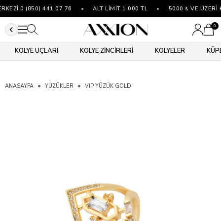
EZİ 0 (850) 441 07 76
•
ALT LİMİT 1.000 TL
•
5000 ₺ VE ÜZERİ 
0
KOLYE UÇLARI
KOLYE ZİNCİRLERİ
KOLYELER
KÜP
ANASAYFA
YÜZÜKLER
VIP YÜZÜK GOLD