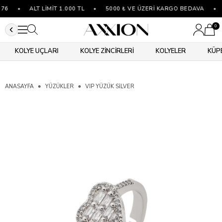
76
•
ALT LİMİT 1.000 TL
•
5000 ₺ VE ÜZERİ KARGO BEDAVA
•
0
KOLYE UÇLARI
KOLYE ZİNCİRLERİ
KOLYELER
KÜP
ANASAYFA
YÜZÜKLER
VIP YÜZÜK SILVER