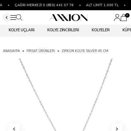
•
ÇAĞRI MERKEZİ 0 (850) 441 07 76
•
ALT LİMİT 1.000 TL
•
5
0
KOLYE UÇLARI
KOLYE ZİNCİRLERİ
KOLYELER
KÜP
ANASAYFA
FIRSAT ÜRÜNLERİ
ZIRKON KOLYE SILVER 45 CM