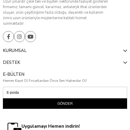
Uzun yıllardır çelik takı ve bijuteri sektöründe faaliyet gösteren
firmamız; tamamı güncel, kararmaz, antialerjik ithal ürünlerden
oluşan, ürün çeşitliliğinin fazla olduğu, dayanıklı ve kullanım
ömrü uzun ürünleriyle müşterilerine kaliteli hizmet
sunmaktadır.
KURUMSAL
DESTEK
E-BÜLTEN
Hemen Kayıt Ol Fırsatlardan Önce Sen Haberdar Ol!
GÖNDER
Uygulamayı Hemen indirin!