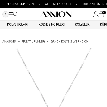
KEZİ 0 (850) 441 07 76
•
ALT LİMİT 1.000 TL
•
5000 ₺ VE ÜZERİ 
0
KOLYE UÇLARI
KOLYE ZİNCİRLERİ
KOLYELER
KÜP
ANASAYFA
FIRSAT ÜRÜNLERİ
ZIRKON KOLYE SILVER 45 CM